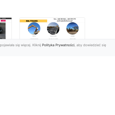
pojawiała się więcej. Kliknij
Polityka Prywatności
, aby dowiedzieć się
Profesjonalne Usługi
Rozbiórkowe i
Wyburzeniowe w
Radomiu – MA-TRANS
jako Zaufany Partner
ot
Rozbiórki i Wyburzenia
Budynków – Kluczowy Etap
ia
Przygotowania Inwestycji
w
Firma MA-TRANS z