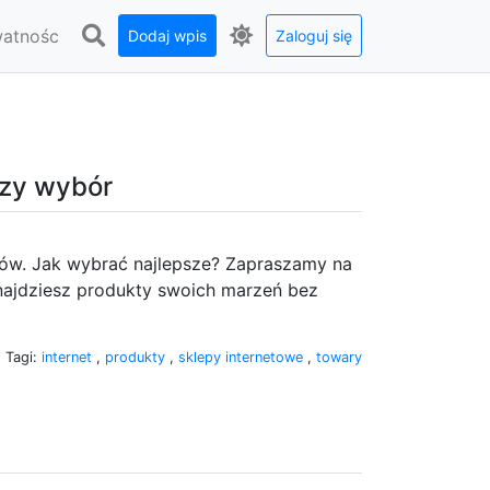
watnośc
Dodaj wpis
Zaloguj się
szy wybór
tów. Jak wybrać najlepsze? Zapraszamy na
znajdziesz produkty swoich marzeń bez
Tagi:
internet
,
produkty
,
sklepy internetowe
,
towary