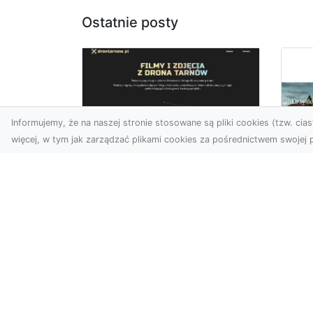
Ostatnie posty
Informujemy, że na naszej stronie stosowane są pliki cookies (tzw. ciast
więcej, w tym jak zarządzać plikami cookies za pośrednictwem swojej p
Usługi dronem
Tarnów –
Za
nowoczesne
św
spojrzenie na
pr
promocję i
Ci,
dokumentację
pod
Współczesne technologie
ch
otwierają nowe możliwości
wy
w prezentacji i analizie.
jez.