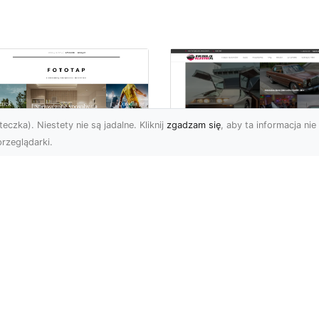
eczka). Niestety nie są jadalne. Kliknij
zgadzam się
, aby ta informacja nie 
rzeglądarki.
pewnij sobie
Kolekcjonowanie
ietne widoki – w
modeli Forda
zestrzeni domowej
Mustanga w serii H
Wheels
 którzy uwielbiają
różować, fascynują się
Wstęp do kolekcjonowan
odzeniem po górach,
modeli Forda Mustanga 
jazdami nad morze czy
serii Hot Wheels Czy
..