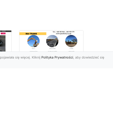
pojawiała się więcej. Kliknij
Polityka Prywatności
, aby dowiedzieć się
Profesjonalne Usługi
Rozbiórkowe i
Wyburzeniowe w
Radomiu – MA-TRANS
jako Zaufany Partner
ot
Rozbiórki i Wyburzenia
Budynków – Kluczowy Etap
ia