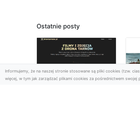
Ostatnie posty
Informujemy, że na naszej stronie stosowane są pliki cookies (tzw. ciast
więcej, w tym jak zarządzać plikami cookies za pośrednictwem swojej p
Usługi dronem
Tarnów –
Za
nowoczesne
św
spojrzenie na
pr
promocję i
Ci,
dokumentację
pod
Współczesne technologie