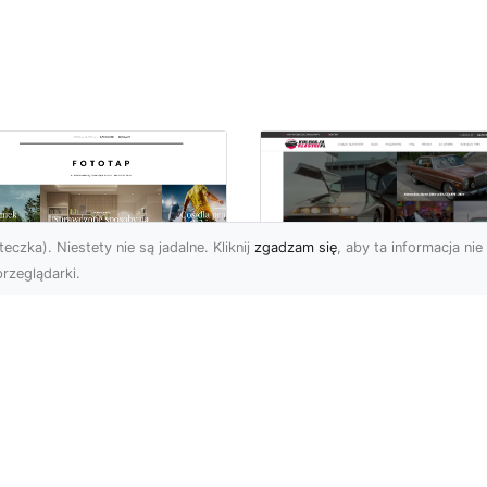
eczka). Niestety nie są jadalne. Kliknij
zgadzam się
, aby ta informacja nie 
rzeglądarki.
pewnij sobie
Kolekcjonowanie
ietne widoki – w
modeli Forda
zestrzeni domowej
Mustanga w serii H
Wheels
 którzy uwielbiają
różować, fascynują się
Wstęp do kolekcjonowan