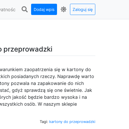
watnośc
Dodaj wpis
Zaloguj się
do przeprowadzki
warunkiem zaopatrzenia się w kartony do
stkich posiadanych rzeczy. Naprawdę warto
artony pozwala na zapakowanie do nich
stać, gdyż sprawdzą się one świetnie. Jak
tórych jakość będzie bardzo wysoka i na
 wszystkich osób. W naszym sklepie
Tagi:
kartony do przeprowadzki