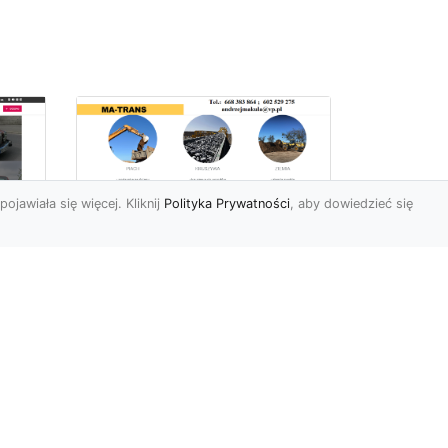
pojawiała się więcej. Kliknij
Polityka Prywatności
, aby dowiedzieć się
Profesjonalne Usługi
Rozbiórkowe i
Wyburzeniowe w
Radomiu – MA-TRANS
jako Zaufany Partner
ot
Rozbiórki i Wyburzenia
Budynków – Kluczowy Etap
ia
Przygotowania Inwestycji
w