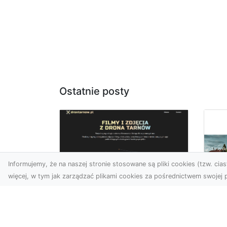
Ostatnie posty
Informujemy, że na naszej stronie stosowane są pliki cookies (tzw. ciast
więcej, w tym jak zarządzać plikami cookies za pośrednictwem swojej p
Usługi dronem
Tarnów –
Za
nowoczesne
św