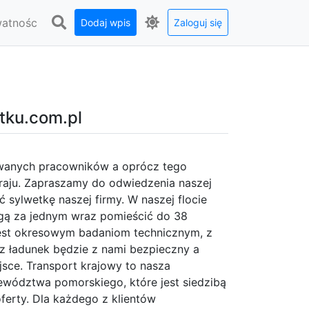
watnośc
Dodaj wpis
Zaloguj się
tku.com.pl
kowanych pracowników a oprócz tego
raju. Zapraszamy do odwiedzenia naszej
 sylwetkę naszej firmy. W naszej flocie
ogą za jednym wraz pomieścić do 38
est okresowym badaniom technicznym, z
z ładunek będzie z nami bezpieczny a
sce. Transport krajowy to nasza
jewództwa pomorskiego, które jest siedzibą
ferty. Dla każdego z klientów