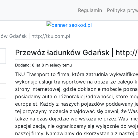
Regulamin
Polityka pry
ów Gdańsk | http://tku.com.pl
Przewóz ładunków Gdańsk | http://
Dodano: 8 lat 8 miesięcy temu
TKU Trasnport to firma, która zatrudnia wykwalfi
wykonuje usługi transportowe na obszarze całego k
strony internetowej, gdzie dokładnie możecie poznać
posiadamy auta o różnorakiej ładowności, które m
europalet. Każdy z naszych pojazdów poddawany j
tej przyczyny możecie znajdować się pewni, że Was
także na czas dojedzie we wskazane przez Was miej
specjalizacja, nie ograniczamy się wyłącznie do wo
naszej firmy. Namawiamy do skorzystania z naszej o