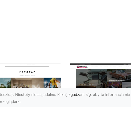
eczka). Niestety nie są jadalne. Kliknij
zgadzam się
, aby ta informacja nie 
rzeglądarki.
pewnij sobie
Kolekcjonowanie
ietne widoki – w