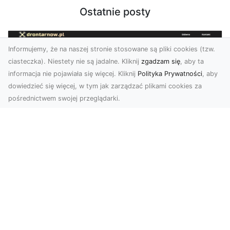
Ostatnie posty
Informujemy, że na naszej stronie stosowane są pliki cookies (tzw.
ciasteczka). Niestety nie są jadalne. Kliknij
zgadzam się
, aby ta
informacja nie pojawiała się więcej. Kliknij
Polityka Prywatności
, aby
dowiedzieć się więcej, w tym jak zarządzać plikami cookies za
pośrednictwem swojej przeglądarki.
Usługi dronem Tarnów – nowoczesne
spojrzenie na promocję i dokumentację
Współczesne technologie otwierają nowe
możliwości w prezentacji i analizie. Firma Dron
Tarnów ofer...