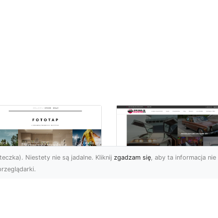
eczka). Niestety nie są jadalne. Kliknij
zgadzam się
, aby ta informacja nie 
rzeglądarki.
pewnij sobie
Kolekcjonowanie
ietne widoki – w