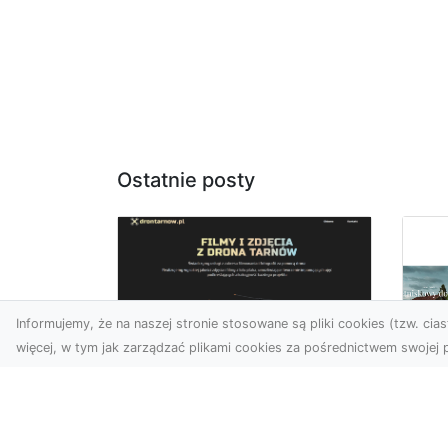
Ostatnie posty
Informujemy, że na naszej stronie stosowane są pliki cookies (tzw. ciast
więcej, w tym jak zarządzać plikami cookies za pośrednictwem swojej p
Usługi dronem
Tarnów –
Za
nowoczesne
św