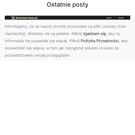
Ostatnie posty
Informujemy, że na naszej stronie stosowane są pliki cookies (tzw.
ciasteczka). Niestety nie są jadalne. Kliknij
zgadzam się
, aby ta
informacja nie pojawiała się więcej. Kliknij
Polityka Prywatności
, aby
dowiedzieć się więcej, w tym jak zarządzać plikami cookies za
pośrednictwem swojej przeglądarki.
Usługi dronem Tarnów – nowoczesne
spojrzenie na promocję i dokumentację
Współczesne technologie otwierają nowe
możliwości w prezentacji i analizie. Firma Dron
Tarnów ofer...