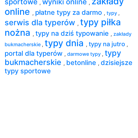
zakłady
sportowe
wyniki online
,
,
online
płatne typy za darmo
,
,
typy
,
typy piłka
serwis dla typerów
,
nożna
typy na dziś typowanie
,
,
zakłady
typy dnia
typy na jutro
bukmacherskie
,
,
,
typy
portal dla typerów
,
darmowe typy
,
bukmacherskie
betonline
dzisiejsze
,
,
typy sportowe