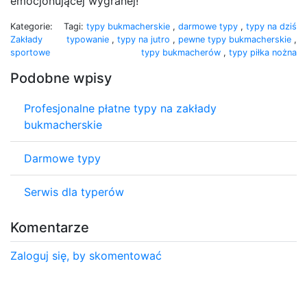
emocjonującej wygranej!
Kategorie:
Tagi:
typy bukmacherskie
,
darmowe typy
,
typy na dziś
Zakłady
typowanie
,
typy na jutro
,
pewne typy bukmacherskie
,
sportowe
typy bukmacherów
,
typy piłka nożna
Podobne wpisy
Profesjonalne płatne typy na zakłady
bukmacherskie
Darmowe typy
Serwis dla typerów
Komentarze
Zaloguj się, by skomentować