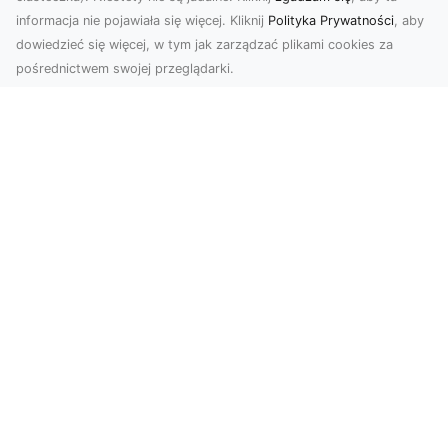
informacja nie pojawiała się więcej. Kliknij
Polityka Prywatności
, aby
dowiedzieć się więcej, w tym jak zarządzać plikami cookies za
pośrednictwem swojej przeglądarki.
Usługi dronem Tarnów – nowoczesne
spojrzenie na promocję i dokumentację
Współczesne technologie otwierają nowe
możliwości w prezentacji i analizie. Firma Dron
Tarnów ofer...