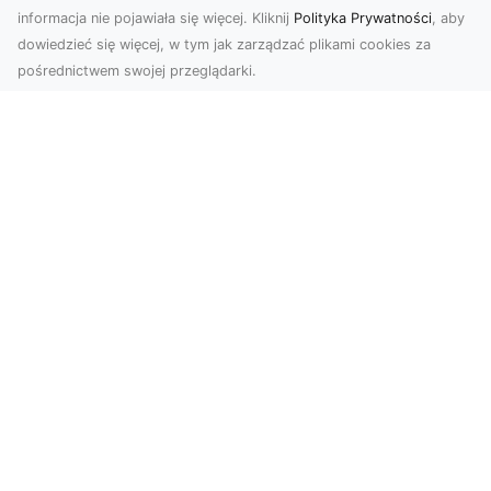
informacja nie pojawiała się więcej. Kliknij
Polityka Prywatności
, aby
dowiedzieć się więcej, w tym jak zarządzać plikami cookies za
pośrednictwem swojej przeglądarki.
Usługi dronem Tarnów – nowoczesne
spojrzenie na promocję i dokumentację
Współczesne technologie otwierają nowe
możliwości w prezentacji i analizie. Firma Dron
Tarnów ofer...