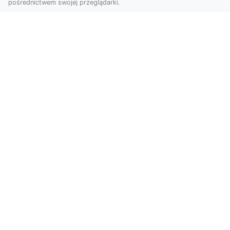
pośrednictwem swojej przeglądarki.
Usługi dronem Tarnów – nowoczesne
spojrzenie na promocję i dokumentację
Współczesne technologie otwierają nowe
możliwości w prezentacji i analizie. Firma Dron
Tarnów ofer...