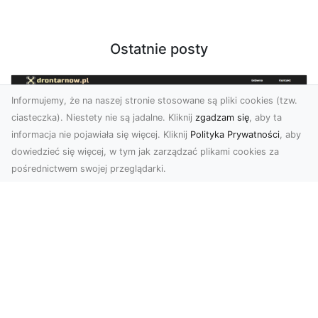
Ostatnie posty
Informujemy, że na naszej stronie stosowane są pliki cookies (tzw.
ciasteczka). Niestety nie są jadalne. Kliknij
zgadzam się
, aby ta
informacja nie pojawiała się więcej. Kliknij
Polityka Prywatności
, aby
dowiedzieć się więcej, w tym jak zarządzać plikami cookies za
pośrednictwem swojej przeglądarki.
Usługi dronem Tarnów – nowoczesne
spojrzenie na promocję i dokumentację
Współczesne technologie otwierają nowe