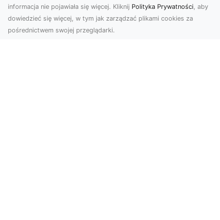
informacja nie pojawiała się więcej. Kliknij
Polityka Prywatności
, aby
dowiedzieć się więcej, w tym jak zarządzać plikami cookies za
pośrednictwem swojej przeglądarki.
Usługi dronem Tarnów – nowoczesne
spojrzenie na promocję i dokumentację
Współczesne technologie otwierają nowe
możliwości w prezentacji i analizie. Firma Dron
Tarnów ofer...
Zapewnij sobie świetne widoki – w
przestrzeni domowej