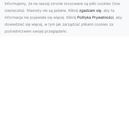
Informujemy, że na naszej stronie stosowane są pliki cookies (tzw.
ciasteczka). Niestety nie są jadalne. Kliknij
zgadzam się
, aby ta
informacja nie pojawiała się więcej. Kliknij
Polityka Prywatności
, aby
dowiedzieć się więcej, w tym jak zarządzać plikami cookies za
pośrednictwem swojej przeglądarki.
Usługi dronem Tarnów – nowoczesne
spojrzenie na promocję i dokumentację
Współczesne technologie otwierają nowe
możliwości w prezentacji i analizie. Firma Dron
Tarnów ofer...