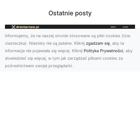
Ostatnie posty
Informujemy, że na naszej stronie stosowane są pliki cookies (tzw.
ciasteczka). Niestety nie są jadalne. Kliknij
zgadzam się
, aby ta
informacja nie pojawiała się więcej. Kliknij
Polityka Prywatności
, aby
dowiedzieć się więcej, w tym jak zarządzać plikami cookies za
pośrednictwem swojej przeglądarki.
Usługi dronem Tarnów – nowoczesne
spojrzenie na promocję i dokumentację
Współczesne technologie otwierają nowe
możliwości w prezentacji i analizie. Firma Dron
Tarnów ofer...