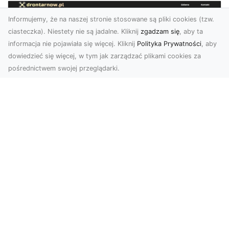
Informujemy, że na naszej stronie stosowane są pliki cookies (tzw.
ciasteczka). Niestety nie są jadalne. Kliknij
zgadzam się
, aby ta
informacja nie pojawiała się więcej. Kliknij
Polityka Prywatności
, aby
dowiedzieć się więcej, w tym jak zarządzać plikami cookies za
pośrednictwem swojej przeglądarki.
Usługi dronem Tarnów – nowoczesne
spojrzenie na promocję i dokumentację
Współczesne technologie otwierają nowe
możliwości w prezentacji i analizie. Firma Dron
Tarnów ofer...