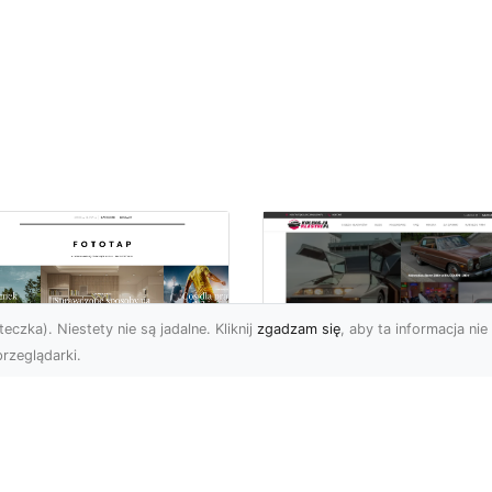
eczka). Niestety nie są jadalne. Kliknij
zgadzam się
, aby ta informacja nie 
rzeglądarki.
pewnij sobie
Kolekcjonowanie
ietne widoki – w
modeli Forda
zestrzeni domowej