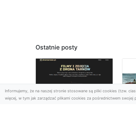
Ostatnie posty
Informujemy, że na naszej stronie stosowane są pliki cookies (tzw. ciast
więcej, w tym jak zarządzać plikami cookies za pośrednictwem swojej p
Usługi dronem
Tarnów –
Za
nowoczesne
św
spojrzenie na
pr