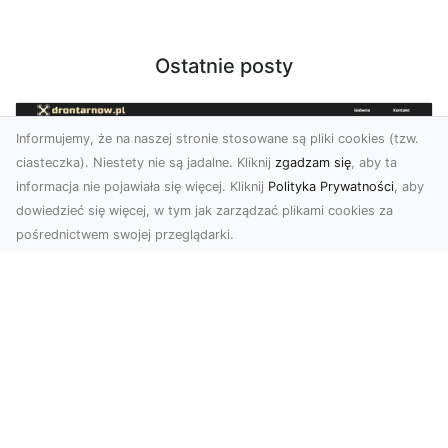
Ostatnie posty
Informujemy, że na naszej stronie stosowane są pliki cookies (tzw.
ciasteczka). Niestety nie są jadalne. Kliknij
zgadzam się
, aby ta
informacja nie pojawiała się więcej. Kliknij
Polityka Prywatności
, aby
dowiedzieć się więcej, w tym jak zarządzać plikami cookies za
pośrednictwem swojej przeglądarki.
Usługi dronem Tarnów – nowoczesne
spojrzenie na promocję i dokumentację
Współczesne technologie otwierają nowe
możliwości w prezentacji i analizie. Firma Dron