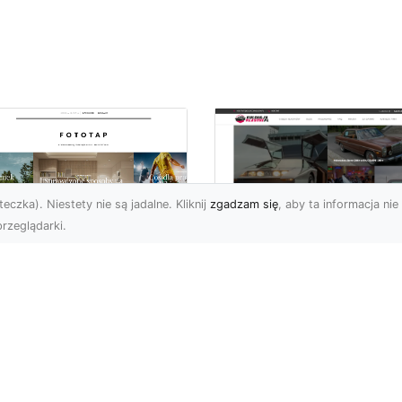
eczka). Niestety nie są jadalne. Kliknij
zgadzam się
, aby ta informacja nie 
rzeglądarki.
pewnij sobie
Kolekcjonowanie
ietne widoki – w
modeli Forda
zestrzeni domowej
Mustanga w serii H
Wheels
 którzy uwielbiają
różować, fascynują się
Wstęp do kolekcjonowan