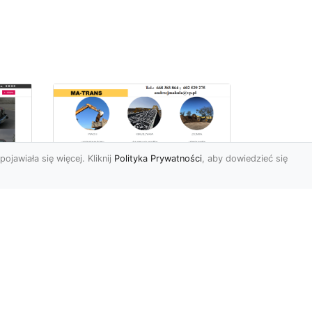
pojawiała się więcej. Kliknij
Polityka Prywatności
, aby dowiedzieć się
Profesjonalne Usługi
Rozbiórkowe i
Wyburzeniowe w
Radomiu – MA-TRANS
jako Zaufany Partner
ot
Rozbiórki i Wyburzenia
Budynków – Kluczowy Etap
ia