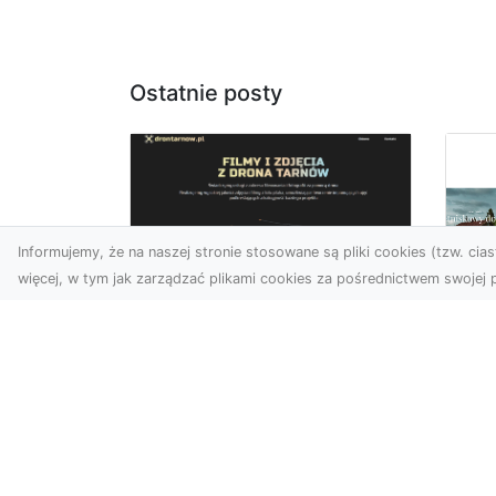
Ostatnie posty
Informujemy, że na naszej stronie stosowane są pliki cookies (tzw. ciast
więcej, w tym jak zarządzać plikami cookies za pośrednictwem swojej p
Usługi dronem
Tarnów –
Za
nowoczesne
św
spojrzenie na
pr
promocję i
Ci,
dokumentację
pod
Współczesne technologie