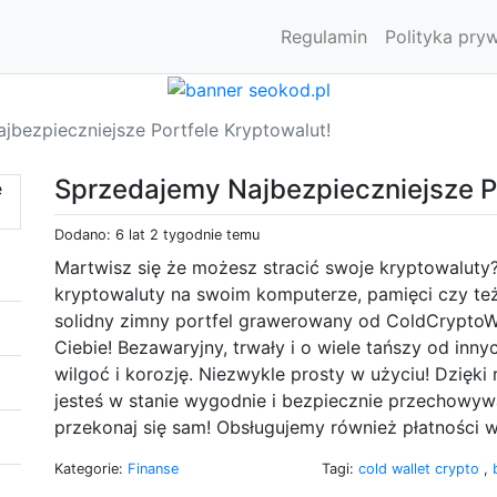
Regulamin
Polityka pry
jbezpieczniejsze Portfele Kryptowalut!
Sprzedajemy Najbezpieczniejsze Po
Dodano: 6 lat 2 tygodnie temu
Martwisz się że możesz stracić swoje kryptowaluty
kryptowaluty na swoim komputerze, pamięci czy też 
solidny zimny portfel grawerowany od ColdCryptoWa
Ciebie! Bezawaryjny, trwały i o wiele tańszy od inn
wilgoć i korozję. Niezwykle prosty w użyciu! Dzięk
jesteś w stanie wygodnie i bezpiecznie przechowyw
przekonaj się sam! Obsługujemy również płatności 
Kategorie:
Finanse
Tagi:
cold wallet crypto
,