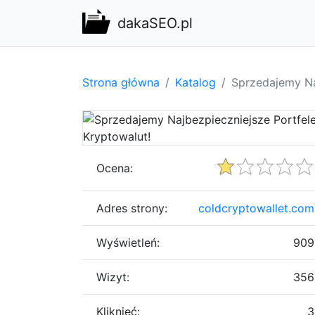
dakaSEO.pl
Strona główna
Katalog
Sprzedajemy Na
Ocena:
Adres strony:
coldcryptowallet.com
Wyświetleń:
909
Wizyt:
356
Kliknięć:
3