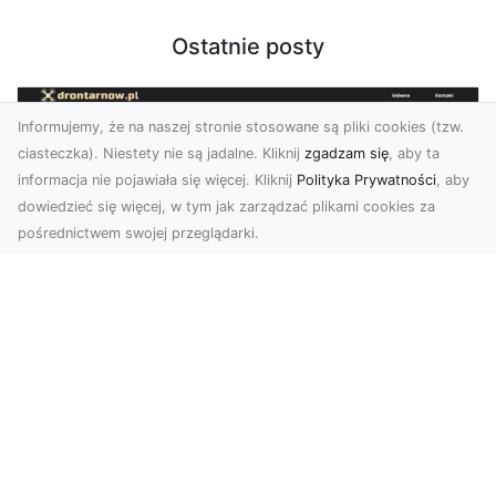
Ostatnie posty
Informujemy, że na naszej stronie stosowane są pliki cookies (tzw.
ciasteczka). Niestety nie są jadalne. Kliknij
zgadzam się
, aby ta
informacja nie pojawiała się więcej. Kliknij
Polityka Prywatności
, aby
dowiedzieć się więcej, w tym jak zarządzać plikami cookies za
pośrednictwem swojej przeglądarki.
Usługi dronem Tarnów – nowoczesne
spojrzenie na promocję i dokumentację
Współczesne technologie otwierają nowe
możliwości w prezentacji i analizie. Firma Dron
Tarnów ofer...