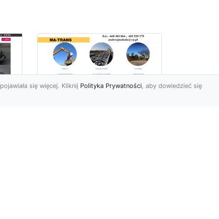
pojawiała się więcej. Kliknij
Polityka Prywatności
, aby dowiedzieć się
Profesjonalne Usługi
Rozbiórkowe i
Wyburzeniowe w
Radomiu – MA-TRANS
jako Zaufany Partner
ot
Rozbiórki i Wyburzenia
Budynków – Kluczowy Etap
ia
Przygotowania Inwestycji
w
Firma MA-TRANS z