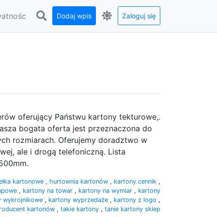
watnośc
Dodaj wpis
Zaloguj się
derów oferujący Państwu kartony tekturowe,.
asza bogata oferta jest przeznaczona do
nych rozmiarach. Oferujemy doradztwo w
j, ale i drogą telefoniczną. Lista
y 500mm.
ełka kartonowe
,
hurtownia kartonów
,
kartony cennik
,
lapowe
,
kartony na towar
,
kartony na wymiar
,
kartony
y wykrojnikowe
,
kartony wyprzedaże
,
kartony z logo
,
roducent kartonów
,
takie kartony
,
tanie kartony sklep