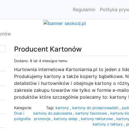
Regulamin
Polityka pry
tonów
Producent Kartonów
Dodano: 8 lat 4 miesiące temu
Hurtownia internetowa Kartoniarnia.pl to jeden z li
Produkujemy kartony a także koperty bąbelkowe. N
detalistów i hurtowników i obejmuje kartony o róż
zakresie zakupu towarów nie tylko w formie e-mailowe
produktów które szczególnie polecamy to: karton
Kategorie:
Tagi:
kartony
,
kartony do przeprowadzki
,
pud
Druk i
kartony do pakowania
,
kartony fasonowe
,
kartony k
poligrafia
promocje
,
kartony sklep
,
kartony tekturowe
,
karton
kartony z tektury
,
p