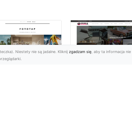
eczka). Niestety nie są jadalne. Kliknij
zgadzam się
, aby ta informacja nie 
rzeglądarki.
pewnij sobie
Kolekcjonowanie
ietne widoki – w
modeli Forda
zestrzeni domowej
Mustanga w serii H
Wheels
 którzy uwielbiają
różować, fascynują się
Wstęp do kolekcjonowan
odzeniem po górach,
modeli Forda Mustanga 
jazdami nad morze czy
serii Hot Wheels Czy
..