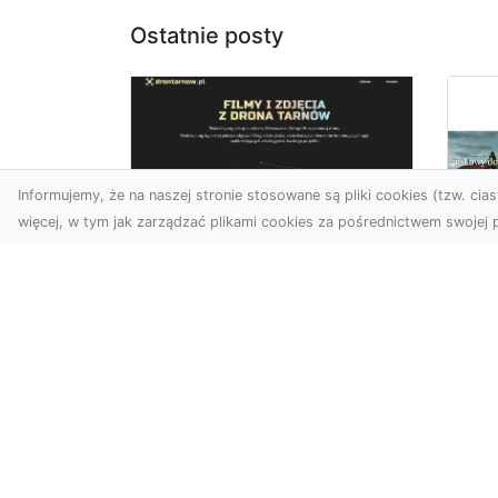
Ostatnie posty
Informujemy, że na naszej stronie stosowane są pliki cookies (tzw. ciast
więcej, w tym jak zarządzać plikami cookies za pośrednictwem swojej p
Usługi dronem
Tarnów –
Za
nowoczesne
św
spojrzenie na
pr
promocję i
Ci,
dokumentację
pod
Współczesne technologie
ch
otwierają nowe możliwości
wy
w prezentacji i analizie.
jez.