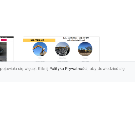
pojawiała się więcej. Kliknij
Polityka Prywatności
, aby dowiedzieć się
Profesjonalne Usługi
Rozbiórkowe i
Wyburzeniowe w
Radomiu – MA-TRANS
jako Zaufany Partner
ot
Rozbiórki i Wyburzenia
Budynków – Kluczowy Etap
ia