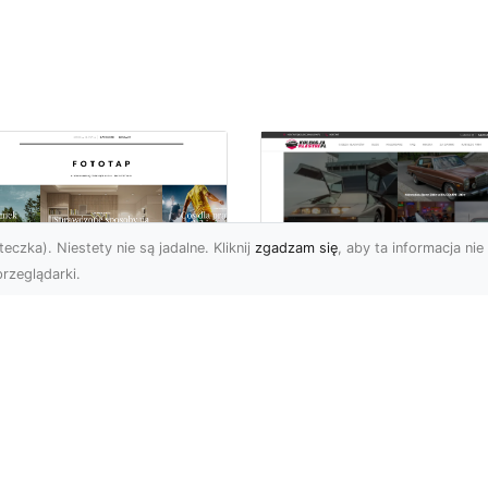
eczka). Niestety nie są jadalne. Kliknij
zgadzam się
, aby ta informacja nie 
rzeglądarki.
pewnij sobie
Kolekcjonowanie
ietne widoki – w
modeli Forda
zestrzeni domowej
Mustanga w serii H
Wheels
 którzy uwielbiają
różować, fascynują się
Wstęp do kolekcjonowan