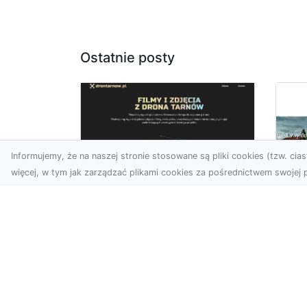
Ostatnie posty
Informujemy, że na naszej stronie stosowane są pliki cookies (tzw. ciast
więcej, w tym jak zarządzać plikami cookies za pośrednictwem swojej p
Usługi dronem
Tarnów –
Za
nowoczesne
św
spojrzenie na
pr
promocję i
Ci,
dokumentację
pod
Współczesne technologie