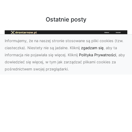
Ostatnie posty
Informujemy, że na naszej stronie stosowane są pliki cookies (tzw.
ciasteczka). Niestety nie są jadalne. Kliknij
zgadzam się
, aby ta
informacja nie pojawiała się więcej. Kliknij
Polityka Prywatności
, aby
dowiedzieć się więcej, w tym jak zarządzać plikami cookies za
pośrednictwem swojej przeglądarki.
Usługi dronem Tarnów – nowoczesne
spojrzenie na promocję i dokumentację
Współczesne technologie otwierają nowe
możliwości w prezentacji i analizie. Firma Dron