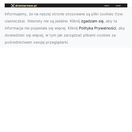
Informujemy, że na naszej stronie stosowane są pliki cookies (tzw.
ciasteczka). Niestety nie są jadalne. Kliknij
zgadzam się
, aby ta
informacja nie pojawiała się więcej. Kliknij
Polityka Prywatności
, aby
dowiedzieć się więcej, w tym jak zarządzać plikami cookies za
pośrednictwem swojej przeglądarki.
Usługi dronem Tarnów – nowoczesne
spojrzenie na promocję i dokumentację
Współczesne technologie otwierają nowe
możliwości w prezentacji i analizie. Firma Dron
Tarnów ofer...