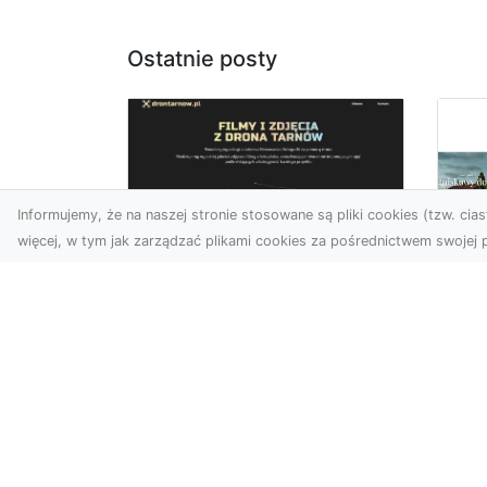
Ostatnie posty
Informujemy, że na naszej stronie stosowane są pliki cookies (tzw. ciast
więcej, w tym jak zarządzać plikami cookies za pośrednictwem swojej p
Usługi dronem
Tarnów –
Za
nowoczesne
św
spojrzenie na
pr
promocję i
Ci,
dokumentację
pod
Współczesne technologie
ch
otwierają nowe możliwości
wy