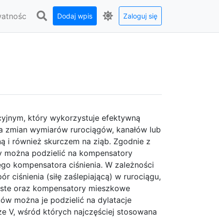
watnośc
Dodaj wpis
Zaloguj się
jnym, który wykorzystuje efektywną
 zmian wymiarów rurociągów, kanałów lub
 i również skurczem na ziąb. Zgodnie z
y można podzielić na kompensatory
go kompensatora ciśnienia. W zależności
r ciśnienia (siłę zaślepiającą) w rurociągu,
iste oraz kompensatory mieszkowe
ów można je podzielić na dylatacje
akże V, wśród których najczęściej stosowana