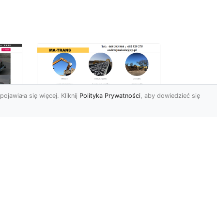
pojawiała się więcej. Kliknij
Polityka Prywatności
, aby dowiedzieć się
Profesjonalne Usługi
Rozbiórkowe i
Wyburzeniowe w
Radomiu – MA-TRANS
jako Zaufany Partner
ot
Rozbiórki i Wyburzenia
Budynków – Kluczowy Etap
ia
Przygotowania Inwestycji
w