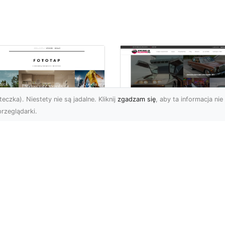
eczka). Niestety nie są jadalne. Kliknij
zgadzam się
, aby ta informacja nie 
rzeglądarki.
pewnij sobie
Kolekcjonowanie
ietne widoki – w
modeli Forda
zestrzeni domowej
Mustanga w serii H
Wheels
 którzy uwielbiają
różować, fascynują się
Wstęp do kolekcjonowan
odzeniem po górach,
modeli Forda Mustanga 
jazdami nad morze czy