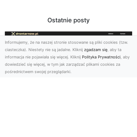
Ostatnie posty
Informujemy, że na naszej stronie stosowane są pliki cookies (tzw.
ciasteczka). Niestety nie są jadalne. Kliknij
zgadzam się
, aby ta
informacja nie pojawiała się więcej. Kliknij
Polityka Prywatności
, aby
dowiedzieć się więcej, w tym jak zarządzać plikami cookies za
pośrednictwem swojej przeglądarki.
Usługi dronem Tarnów – nowoczesne
spojrzenie na promocję i dokumentację
Współczesne technologie otwierają nowe
możliwości w prezentacji i analizie. Firma Dron