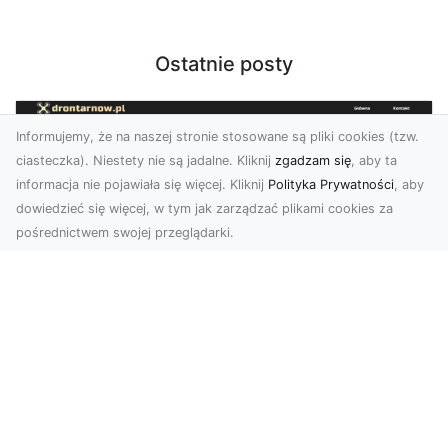
Ostatnie posty
Informujemy, że na naszej stronie stosowane są pliki cookies (tzw.
ciasteczka). Niestety nie są jadalne. Kliknij
zgadzam się
, aby ta
informacja nie pojawiała się więcej. Kliknij
Polityka Prywatności
, aby
dowiedzieć się więcej, w tym jak zarządzać plikami cookies za
pośrednictwem swojej przeglądarki.
Usługi dronem Tarnów – nowoczesne
spojrzenie na promocję i dokumentację
Współczesne technologie otwierają nowe
możliwości w prezentacji i analizie. Firma Dron