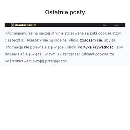
Ostatnie posty
Informujemy, że na naszej stronie stosowane są pliki cookies (tzw.
ciasteczka). Niestety nie są jadalne. Kliknij
zgadzam się
, aby ta
informacja nie pojawiała się więcej. Kliknij
Polityka Prywatności
, aby
dowiedzieć się więcej, w tym jak zarządzać plikami cookies za
pośrednictwem swojej przeglądarki.
Usługi dronem Tarnów – nowoczesne
spojrzenie na promocję i dokumentację
Współczesne technologie otwierają nowe
możliwości w prezentacji i analizie. Firma Dron
Tarnów ofer...