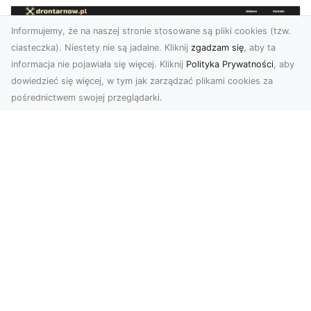
Informujemy, że na naszej stronie stosowane są pliki cookies (tzw.
ciasteczka). Niestety nie są jadalne. Kliknij
zgadzam się
, aby ta
informacja nie pojawiała się więcej. Kliknij
Polityka Prywatności
, aby
dowiedzieć się więcej, w tym jak zarządzać plikami cookies za
pośrednictwem swojej przeglądarki.
Usługi dronem Tarnów – nowoczesne
spojrzenie na promocję i dokumentację
Współczesne technologie otwierają nowe
możliwości w prezentacji i analizie. Firma Dron
Tarnów ofer...