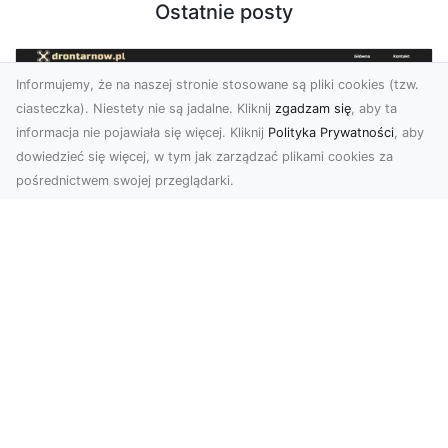
Ostatnie posty
Informujemy, że na naszej stronie stosowane są pliki cookies (tzw.
ciasteczka). Niestety nie są jadalne. Kliknij
zgadzam się
, aby ta
informacja nie pojawiała się więcej. Kliknij
Polityka Prywatności
, aby
dowiedzieć się więcej, w tym jak zarządzać plikami cookies za
pośrednictwem swojej przeglądarki.
Usługi dronem Tarnów – nowoczesne
spojrzenie na promocję i dokumentację
Współczesne technologie otwierają nowe
możliwości w prezentacji i analizie. Firma Dron
Tarnów ofer...