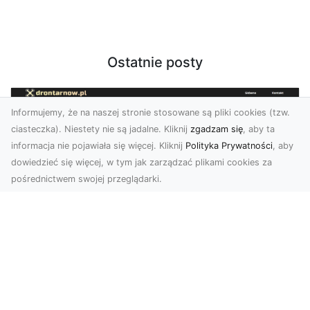
Ostatnie posty
Informujemy, że na naszej stronie stosowane są pliki cookies (tzw.
ciasteczka). Niestety nie są jadalne. Kliknij
zgadzam się
, aby ta
informacja nie pojawiała się więcej. Kliknij
Polityka Prywatności
, aby
dowiedzieć się więcej, w tym jak zarządzać plikami cookies za
pośrednictwem swojej przeglądarki.
Usługi dronem Tarnów – nowoczesne
spojrzenie na promocję i dokumentację
Współczesne technologie otwierają nowe