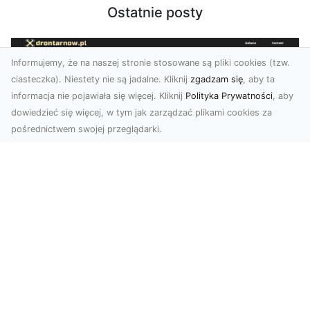
Ostatnie posty
Informujemy, że na naszej stronie stosowane są pliki cookies (tzw.
ciasteczka). Niestety nie są jadalne. Kliknij
zgadzam się
, aby ta
informacja nie pojawiała się więcej. Kliknij
Polityka Prywatności
, aby
dowiedzieć się więcej, w tym jak zarządzać plikami cookies za
pośrednictwem swojej przeglądarki.
Usługi dronem Tarnów – nowoczesne
spojrzenie na promocję i dokumentację
Współczesne technologie otwierają nowe
możliwości w prezentacji i analizie. Firma Dron
Tarnów ofer...