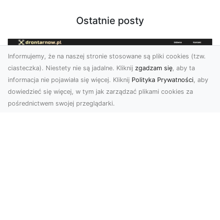
Ostatnie posty
Informujemy, że na naszej stronie stosowane są pliki cookies (tzw.
ciasteczka). Niestety nie są jadalne. Kliknij
zgadzam się
, aby ta
informacja nie pojawiała się więcej. Kliknij
Polityka Prywatności
, aby
dowiedzieć się więcej, w tym jak zarządzać plikami cookies za
pośrednictwem swojej przeglądarki.
Usługi dronem Tarnów – nowoczesne
spojrzenie na promocję i dokumentację
Współczesne technologie otwierają nowe
możliwości w prezentacji i analizie. Firma Dron
Tarnów ofer...