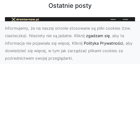
Ostatnie posty
Informujemy, że na naszej stronie stosowane są pliki cookies (tzw.
ciasteczka). Niestety nie są jadalne. Kliknij
zgadzam się
, aby ta
informacja nie pojawiała się więcej. Kliknij
Polityka Prywatności
, aby
dowiedzieć się więcej, w tym jak zarządzać plikami cookies za
pośrednictwem swojej przeglądarki.
Usługi dronem Tarnów – nowoczesne
spojrzenie na promocję i dokumentację
Współczesne technologie otwierają nowe
możliwości w prezentacji i analizie. Firma Dron
Tarnów ofer...