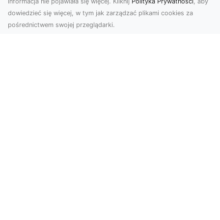
informacja nie pojawiała się więcej. Kliknij
Polityka Prywatności
, aby
dowiedzieć się więcej, w tym jak zarządzać plikami cookies za
pośrednictwem swojej przeglądarki.
Usługi dronem Tarnów – nowoczesne
spojrzenie na promocję i dokumentację
Współczesne technologie otwierają nowe
możliwości w prezentacji i analizie. Firma Dron
Tarnów ofer...