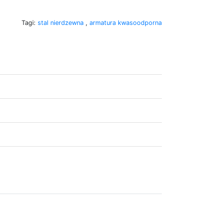
Tagi:
stal nierdzewna
,
armatura kwasoodporna