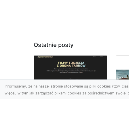
Ostatnie posty
Informujemy, że na naszej stronie stosowane są pliki cookies (tzw. ciast
więcej, w tym jak zarządzać plikami cookies za pośrednictwem swojej p
Usługi dronem
Tarnów –
Za
nowoczesne
św
spojrzenie na
pr