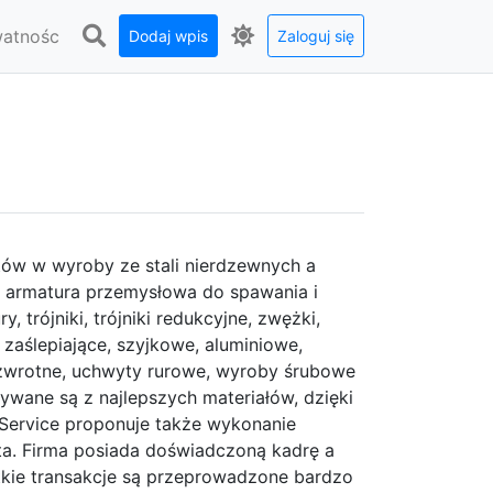
watnośc
Dodaj wpis
Zaloguj się
ntów w wyroby ze stali nierdzewnych a
t armatura przemysłowa do spawania i
 trójniki, trójniki redukcyjne, zwężki,
 zaślepiające, szyjkowe, aluminiowe,
 zwrotne, uchwyty rurowe, wyroby śrubowe
wane są z najlepszych materiałów, dzięki
-Service proponuje także wykonanie
nta. Firma posiada doświadczoną kadrę a
stkie transakcje są przeprowadzone bardzo