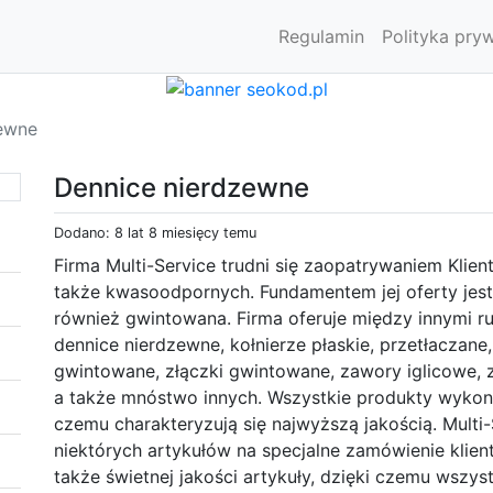
Regulamin
Polityka pry
ewne
Dennice nierdzewne
Dodano: 8 lat 8 miesięcy temu
Firma Multi-Service trudni się zaopatrywaniem Klie
także kwasoodpornych. Fundamentem jej oferty jes
również gwintowana. Firma oferuje między innymi rury,
dennice nierdzewne, kołnierze płaskie, przetłaczane,
gwintowane, złączki gwintowane, zawory iglicowe,
a także mnóstwo innych. Wszystkie produkty wykony
czemu charakteryzują się najwyższą jakością. Multi
niektórych artykułów na specjalne zamówienie klie
także świetnej jakości artykuły, dzięki czemu wszy