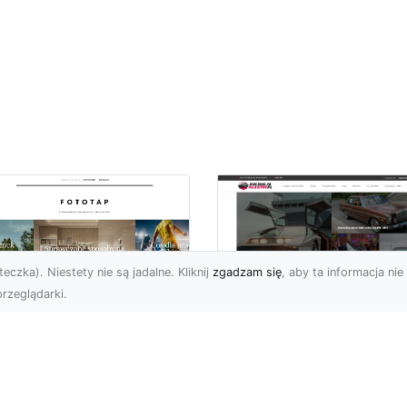
eczka). Niestety nie są jadalne. Kliknij
zgadzam się
, aby ta informacja nie 
rzeglądarki.
pewnij sobie
Kolekcjonowanie
ietne widoki – w
modeli Forda
zestrzeni domowej