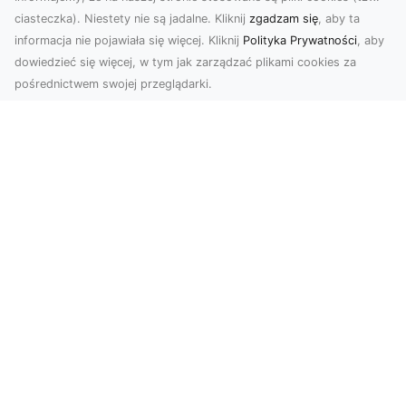
ciasteczka). Niestety nie są jadalne. Kliknij
zgadzam się
, aby ta
informacja nie pojawiała się więcej. Kliknij
Polityka Prywatności
, aby
dowiedzieć się więcej, w tym jak zarządzać plikami cookies za
pośrednictwem swojej przeglądarki.
Usługi dronem Tarnów – nowoczesne
spojrzenie na promocję i dokumentację
Współczesne technologie otwierają nowe
możliwości w prezentacji i analizie. Firma Dron
Tarnów ofer...