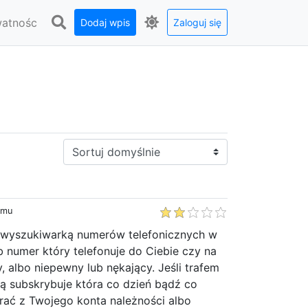
watnośc
Dodaj wpis
Zaloguj się
Sortuj:
emu
 wyszukiwarką numerów telefonicznych w
ub numer który telefonuje do Ciebie czy na
, albo niepewny lub nękający. Jeśli trafem
ą subskrybuje która co dzień bądź co
rać z Twojego konta należności albo