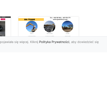
pojawiała się więcej. Kliknij
Polityka Prywatności
, aby dowiedzieć się
Profesjonalne Usługi
Rozbiórkowe i
Wyburzeniowe w
Radomiu – MA-TRANS
jako Zaufany Partner
ot
Rozbiórki i Wyburzenia
Budynków – Kluczowy Etap
ia
Przygotowania Inwestycji
w
Firma MA-TRANS z