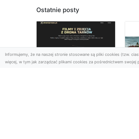
Ostatnie posty
Informujemy, że na naszej stronie stosowane są pliki cookies (tzw. ciast
więcej, w tym jak zarządzać plikami cookies za pośrednictwem swojej p
Usługi dronem
Tarnów –
Za
nowoczesne
św
spojrzenie na
pr
promocję i
Ci,
dokumentację
pod
Współczesne technologie
ch
otwierają nowe możliwości
wy
w prezentacji i analizie.
jez.