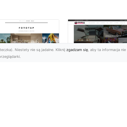
eczka). Niestety nie są jadalne. Kliknij
zgadzam się
, aby ta informacja nie 
rzeglądarki.
pewnij sobie
Kolekcjonowanie
ietne widoki – w
modeli Forda
zestrzeni domowej
Mustanga w serii H
Wheels
 którzy uwielbiają
różować, fascynują się
Wstęp do kolekcjonowan
odzeniem po górach,
modeli Forda Mustanga 
jazdami nad morze czy
serii Hot Wheels Czy
..