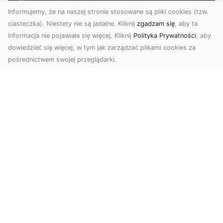
Informujemy, że na naszej stronie stosowane są pliki cookies (tzw.
ciasteczka). Niestety nie są jadalne. Kliknij
zgadzam się
, aby ta
informacja nie pojawiała się więcej. Kliknij
Polityka Prywatności
, aby
dowiedzieć się więcej, w tym jak zarządzać plikami cookies za
pośrednictwem swojej przeglądarki.
Usługi dronem Tarnów – nowoczesne
spojrzenie na promocję i dokumentację
Współczesne technologie otwierają nowe
możliwości w prezentacji i analizie. Firma Dron
Tarnów ofer...