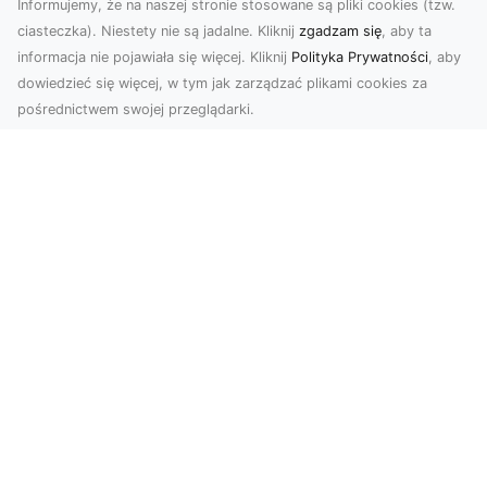
Informujemy, że na naszej stronie stosowane są pliki cookies (tzw.
ciasteczka). Niestety nie są jadalne. Kliknij
zgadzam się
, aby ta
informacja nie pojawiała się więcej. Kliknij
Polityka Prywatności
, aby
dowiedzieć się więcej, w tym jak zarządzać plikami cookies za
pośrednictwem swojej przeglądarki.
Usługi dronem Tarnów – nowoczesne
spojrzenie na promocję i dokumentację
Współczesne technologie otwierają nowe
możliwości w prezentacji i analizie. Firma Dron
Tarnów ofer...