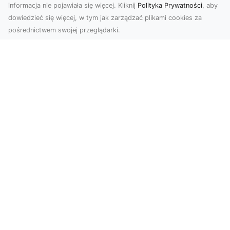
informacja nie pojawiała się więcej. Kliknij
Polityka Prywatności
, aby
dowiedzieć się więcej, w tym jak zarządzać plikami cookies za
pośrednictwem swojej przeglądarki.
Usługi dronem Tarnów – nowoczesne
spojrzenie na promocję i dokumentację
Współczesne technologie otwierają nowe
możliwości w prezentacji i analizie. Firma Dron
Tarnów ofer...