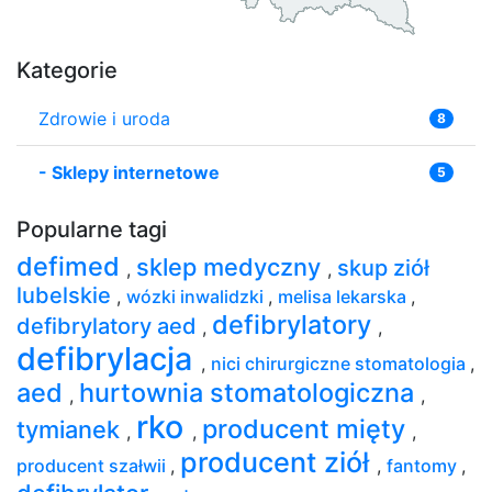
Kategorie
Zdrowie i uroda
8
-
Sklepy internetowe
5
Popularne tagi
defimed
sklep medyczny
skup ziół
,
,
lubelskie
,
wózki inwalidzki
,
melisa lekarska
,
defibrylatory
defibrylatory aed
,
,
defibrylacja
,
nici chirurgiczne stomatologia
,
aed
hurtownia stomatologiczna
,
,
rko
producent mięty
tymianek
,
,
,
producent ziół
producent szałwii
,
,
fantomy
,