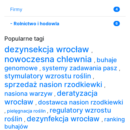
Firmy
4
-
Rolnictwo i hodowla
6
Popularne tagi
dezynsekcja wrocław
,
nowoczesna chlewnia
buhaje
,
genomowe
systemy zadawania pasz
,
,
stymulatory wzrostu roślin
,
sprzedaż nasion rzodkiewki
,
deratyzacja
nasiona warzyw
,
wrocław
dostawca nasion rzodkiewki
,
regulatory wzrostu
,
pielęgnacja roślin
,
dezynfekcja wrocław
roślin
ranking
,
,
buhajów