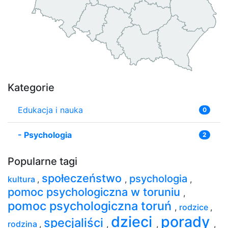
Kategorie
Edukacja i nauka
0
-
Psychologia
2
Popularne tagi
społeczeństwo
psychologia
kultura
,
,
,
pomoc psychologiczna w toruniu
,
pomoc psychologiczna toruń
,
rodzice
,
dzieci
porady
specjaliści
rodzina
,
,
,
,