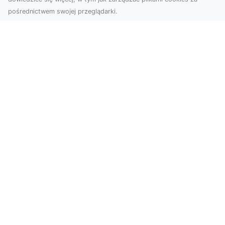
pośrednictwem swojej przeglądarki.
Usługi dronem Tarnów – nowoczesne
spojrzenie na promocję i dokumentację
Współczesne technologie otwierają nowe
możliwości w prezentacji i analizie. Firma Dron
Tarnów ofer...