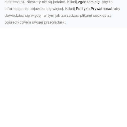
ciasteczka). Niestety nie są jadalne. Kliknij
zgadzam się
, aby ta
informacja nie pojawiała się więcej. Kliknij
Polityka Prywatności
, aby
dowiedzieć się więcej, w tym jak zarządzać plikami cookies za
pośrednictwem swojej przeglądarki.
Usługi dronem Tarnów – nowoczesne
spojrzenie na promocję i dokumentację
Współczesne technologie otwierają nowe
możliwości w prezentacji i analizie. Firma Dron
Tarnów ofer...