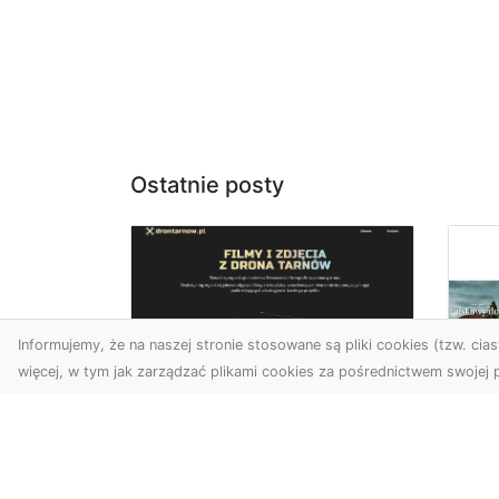
Ostatnie posty
Informujemy, że na naszej stronie stosowane są pliki cookies (tzw. ciast
więcej, w tym jak zarządzać plikami cookies za pośrednictwem swojej p
Usługi dronem
Tarnów –
Za
nowoczesne
św
spojrzenie na
pr