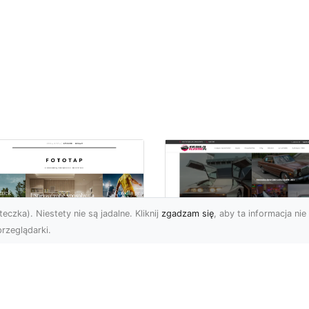
eczka). Niestety nie są jadalne. Kliknij
zgadzam się
, aby ta informacja nie 
rzeglądarki.
pewnij sobie
Kolekcjonowanie
ietne widoki – w
modeli Forda
zestrzeni domowej