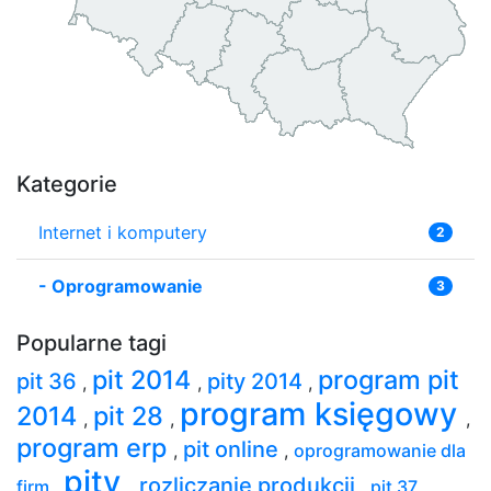
Kategorie
Internet i komputery
2
-
Oprogramowanie
3
Popularne tagi
pit 2014
program pit
pit 36
pity 2014
,
,
,
program księgowy
2014
pit 28
,
,
,
program erp
pit online
,
,
oprogramowanie dla
pity
rozliczanie produkcji
firm
,
,
,
pit 37
,