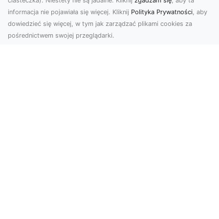
ciasteczka). Niestety nie są jadalne. Kliknij
zgadzam się
, aby ta
informacja nie pojawiała się więcej. Kliknij
Polityka Prywatności
, aby
dowiedzieć się więcej, w tym jak zarządzać plikami cookies za
pośrednictwem swojej przeglądarki.
Usługi dronem Tarnów – nowoczesne
spojrzenie na promocję i dokumentację
Współczesne technologie otwierają nowe
możliwości w prezentacji i analizie. Firma Dron
Tarnów ofer...