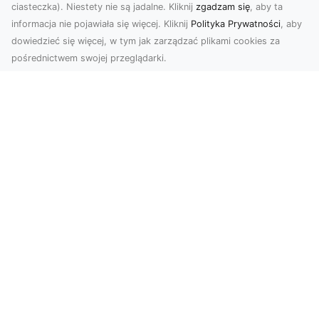
ciasteczka). Niestety nie są jadalne. Kliknij
zgadzam się
, aby ta
informacja nie pojawiała się więcej. Kliknij
Polityka Prywatności
, aby
dowiedzieć się więcej, w tym jak zarządzać plikami cookies za
pośrednictwem swojej przeglądarki.
Usługi dronem Tarnów – nowoczesne
spojrzenie na promocję i dokumentację
Współczesne technologie otwierają nowe
możliwości w prezentacji i analizie. Firma Dron
Tarnów ofer...