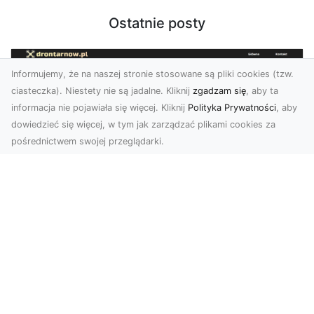
Ostatnie posty
Informujemy, że na naszej stronie stosowane są pliki cookies (tzw.
ciasteczka). Niestety nie są jadalne. Kliknij
zgadzam się
, aby ta
informacja nie pojawiała się więcej. Kliknij
Polityka Prywatności
, aby
dowiedzieć się więcej, w tym jak zarządzać plikami cookies za
pośrednictwem swojej przeglądarki.
Usługi dronem Tarnów – nowoczesne
spojrzenie na promocję i dokumentację
Współczesne technologie otwierają nowe
możliwości w prezentacji i analizie. Firma Dron
Tarnów ofer...