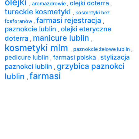
olejki
olejki doterra
,
aromazdrowie
,
,
tureckie kosmetyki
,
kosmetyki bez
farmasi rejestracja
fosforanów
,
,
paznokcie lublin
olejki eteryczne
,
manicure lublin
doterra
,
,
kosmetyki mlm
,
paznokcie żelowe lublin
,
stylizacja
pedicure lublin
farmasi polska
,
,
grzybica paznokci
paznokci lublin
,
farmasi
lublin
,